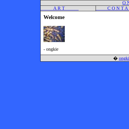
O N
A R T
C O N T 
Welcome
- ongkie
�
ongki